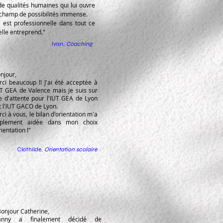
de qualités humaines qui lui ouvre
champ de possibilités immense.
e est professionnelle dans tout ce
elle entreprend."
Ivan,
Coaching
njour,
ci beaucoup !! J'ai été acceptée à
UT GEA de Valence mais je suis sur
te d'attente pour l'IUT GEA de Lyon
t l'IUT GACO de Lyon.
ci à vous, le bilan d'orientation m'a
plement aidée dans mon choix
rientation !"
Clothilde,
Orientation scolaire
Bonjour Catherine,
anny a finalement décidé de