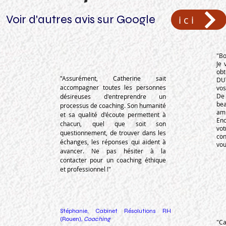
Voir d'autres avis sur Google
ici
"Bo
Je 
obt
"Assurément, Catherine sait
DUT
accompagner toutes les personnes
vos
De
désireuses d'entreprendre un
be
processus de coaching. Son humanité
amb
et sa qualité d'écoute permettent à
En
chacun, quel que soit son
vot
questionnement, de trouver dans les
co
échanges, les réponses qui aident à
vou
avancer. Ne pas hésiter à la
contacter pour un coaching éthique
et professionnel !"
Stéphanie, Cabinet Résolutions RH
(Rouen)
, Coaching
"Ca