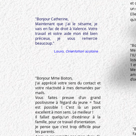
et 
un 
Ell
"Bonjour Catherine,
qu'
Maintenant que j'ai le sésame, je
vais en fac de droit à Valence. Votre
travail et votre aide mon été bien
précieux, je vous remercie
beaucoup."
"Bo
Mer
Laura,
Orientation scolaire
l'I
lis
1 e
Mer
am
"Bonjour Mme Boiton,
d'o
J'ai apprécié votre sens du contact et
votre réactivité à mes demandes par
mails.
Vous faites preuve d'un grand
positivisme à l’égard du jeune = Tout
est possible ! C'est là un point
excellent à mon sens. Le meilleur !
Il fallait quelqu'un d'extérieur à la
famille, pour ce travail d'orientation.
Je pense que c'est trop difficile pour
"
les parents.
F