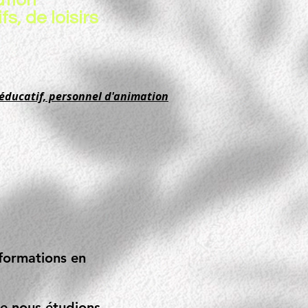
ation
s, de loisirs
 éducatif, personnel d'animation
 formations en
ue nous étudions