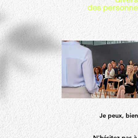
divers
des personnel
Je peux, bien
N'hésitez pas à