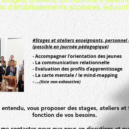
 stages, ateliers, formations à destin
s d'établissements scolaires, éducatif
#Stages et ateliers enseignants, personnel
(possible en journée pédagogique)
- Accompagner l'orientation des jeunes
- La communication relationnelle
- Evaluation des profils d'apprentissage
- La carte mentale / le mind-mapping
- ...
(liste non-exhaustive)
 entendu, vous proposer des stages, ateliers et
fonction de vos besoins.
 me contacter pour que nous en discutions et q