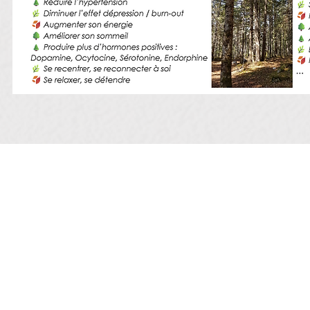
Formée par LM Terra -
https://www.lmterra.c