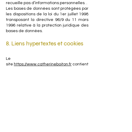
recueille pas d’informations personnelles. .
Les bases de données sont protégées par
les dispositions de la loi du 1er juillet 1998
transposant la directive 96/9 du 11 mars
1996 relative à la protection juridique des
bases de données.
8. Liens hypertextes et cookies
Le
site
https://www.catherineboiton.fr
contient
un certain nombre de liens hypertextes
vers d’autres sites, mis en place avec
l’autorisation de Catherine Boiton.
Cependant, Catherine Boiton n’a pas la
possibilité de vérifier le contenu des sites
ainsi visités, et n’assumera en
conséquence aucune responsabilité de ce
fait.
La navigation sur le
site
https://www.catherineboiton.fr
est
susceptible de provoquer l’installation de
cookie(s) sur l’ordinateur de l’utilisateur. Un