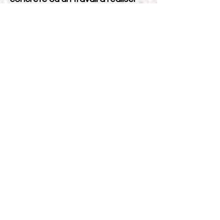
vous est donné afin
d'avancer.
Vous ne pouvez
réserver une nouvelle séance
qu’une fois l’action réalisée —
ainsi, chaque rendez-vous
devient un moteur de
progression.
En résumé, le flash coaching
c'est :