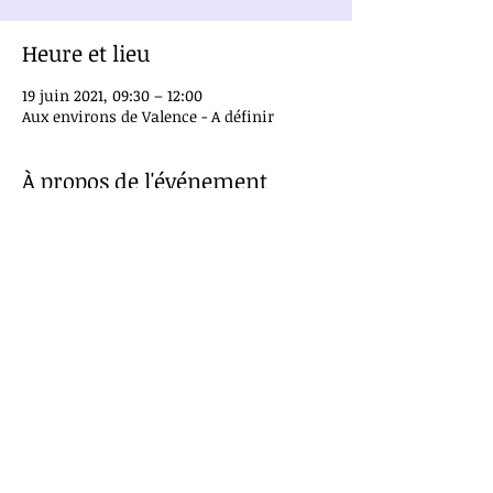
Heure et lieu
19 juin 2021, 09:30 – 12:00
Aux environs de Valence - A définir
À propos de l'événement
Des activités vous seront proposées en 
fonction du thème du mois
Public à partir de 18 ans
Thème de cette sortie : 
Sortie curative : Augmenter son 
énergie
Tarif : 25€
Partager cet événement