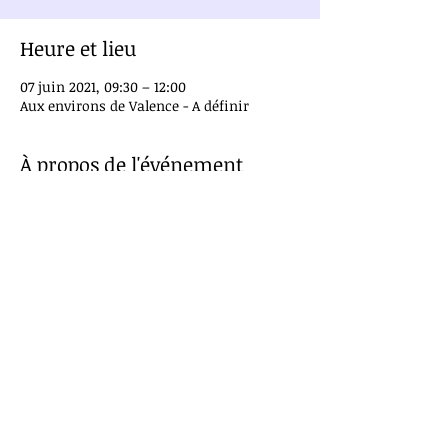
Heure et lieu
07 juin 2021, 09:30 – 12:00
Aux environs de Valence - A définir
À propos de l'événement
Des activités vous seront proposées en 
fonction du thème du mois
Public à partir de 18 ans
Thème de cette sortie : 
Sortie curative : Augmenter son 
énergie
Tarif : 25€
Partager cet événement