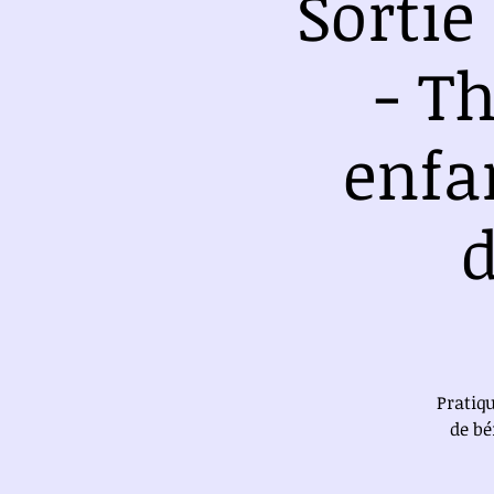
Sortie
- T
enfan
d
Pratiq