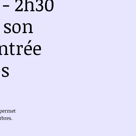
 - 2h30
 son
entrée
ps
 permet