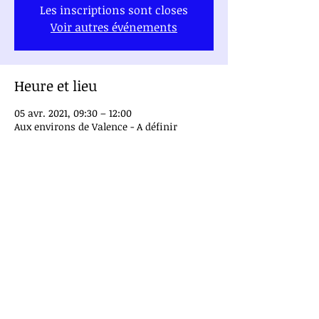
Les inscriptions sont closes
Voir autres événements
Heure et lieu
05 avr. 2021, 09:30 – 12:00
Aux environs de Valence - A définir
À propos de l'événement
Des activités vous sont proposées en 
fonction du thème du mois
Public à partir de 18 ans
Thème de cette sortie : 
Prendre soin de soi au sortir de 
l'hiver, et booster son moral
Tarif : 25€