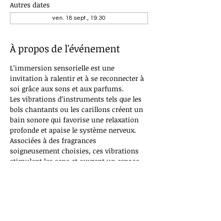
Autres dates
ven. 18 sept., 19:30
À propos de l'événement
L’immersion sensorielle est une 
invitation à ralentir et à se reconnecter à 
soi grâce aux sons et aux parfums. 
Les vibrations d’instruments tels que les 
bols chantants ou les carillons créent un 
bain sonore qui favorise une relaxation 
profonde et apaise le système nerveux.
Associées à des fragrances 
soigneusement choisies, ces vibrations 
stimulent les sens et ouvrent un espace 
de lâcher-prise, d’introspection et de 
reconnexion intérieure.
Allongé(e) confortablement, vous vous 
laissez simplement porter par les sons et 
les senteurs. 